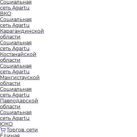
Социальная
сеть Agartu
ВКО
Социальная
сеть Agartu
Карагандинской
области
Социальная
сеть Agartu
Костанайской
области
Социальная
сеть Agartu
Мангистауской
области
Социальная
сеть Agartu
Павлодарской
области
Социальная
сеть Agartu
ЮКО
Торгов. сети
Единая