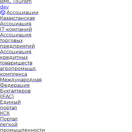
BMC Tourism
dev
Ассоциации
Казахстанская
Ассоциация
IT-компаний
Ассоциация
торговых
предприятий
Ассоциация
кредитных
товариществ
агропромышл.
комплекса
Международная
Федерация
Бухгалтеров
(IFAC)
Единый
портал
КСК
Портал
легкой
промышленности