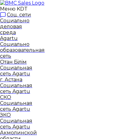
Меню KDT
Соц. сети
Социально
деловая
среда
Agartu
Социально
образовательная
сеть
Отан Бiлiм
Социальная
сеть Agartu
г. Астана
Социальная
сеть Agartu
СКО
Социальная
сеть Agartu
ЗКО
Социальная
сеть Agartu
Акмолинской
области