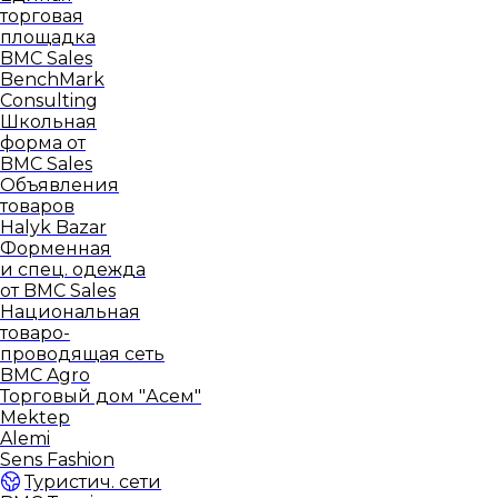
торговая
площадка
BMC Sales
BenchMark
Consulting
Школьная
форма от
BMC Sales
Объявления
товаров
Halyk Bazar
Форменная
и спец. одежда
от BMC Sales
Национальная
товаро-
проводящая сеть
BMC Agro
Торговый дом "Асем"
Mektep
Alemi
Sens Fashion
Туристич. сети