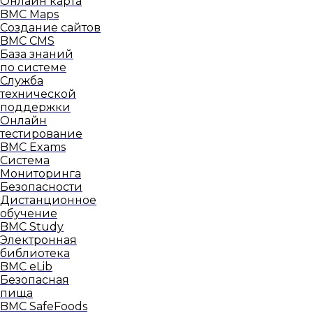
Онлайн карта
BMC Maps
Создание сайтов
BMC CMS
База знаний
по системе
Служба
технической
поддержки
Онлайн
тестирование
BMC Exams
Система
Мониторинга
Безопасности
Дистанционное
обучение
BMC Study
Электронная
библиотека
BMC eLib
Безопасная
пища
BMC SafeFoods